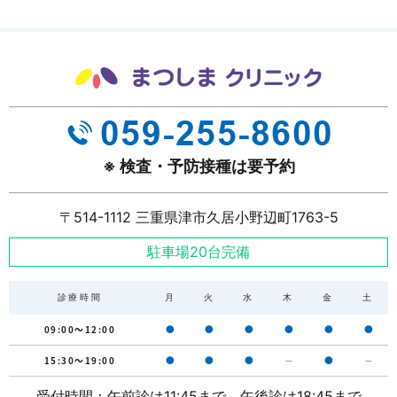
※ 検査・予防接種は要予約
〒514-1112 三重県津市久居小野辺町1763-5
駐車場20台完備
診療時間
月
火
水
木
金
土
09:00～12:00
●
●
●
●
●
●
15:30～19:00
●
●
●
－
●
－
受付時間：午前診は11:45まで、午後診は18:45まで